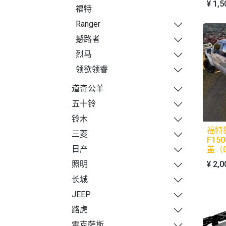
¥
1,5
福特
Ranger
撼路者
烈马
领欲领睿
道奇公羊
五十铃
铃木
福特
三菱
F15
日产
盖（0
¥
2,0
照明
长城
JEEP
路虎
雷克萨斯