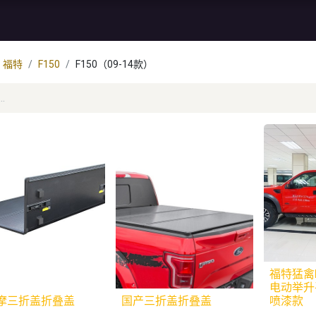
资讯
库存特价
售后服务
福特
F150
F150（09-14款）
福特猛禽
电动举升平
摩三折盖折叠盖
国产三折盖折叠盖
喷漆款