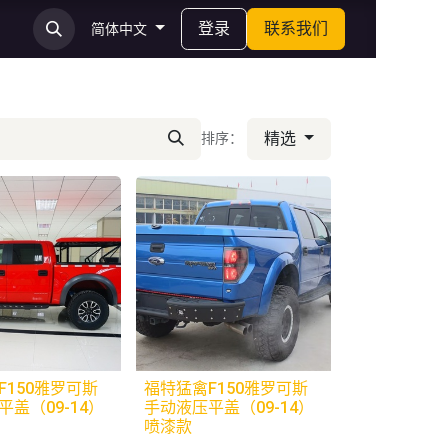
登录
联系我们
简体中文
精选
排序：
F150雅罗可斯
福特猛禽F150雅罗可斯
盖（09-14）
手动液压平盖（09-14）
喷漆款