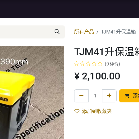
资讯
库存特价
售后服务
所有产品
TJM41升保温箱
TJM41升保温
(0 评价)
¥
2,100.00
添
添加到收藏夹