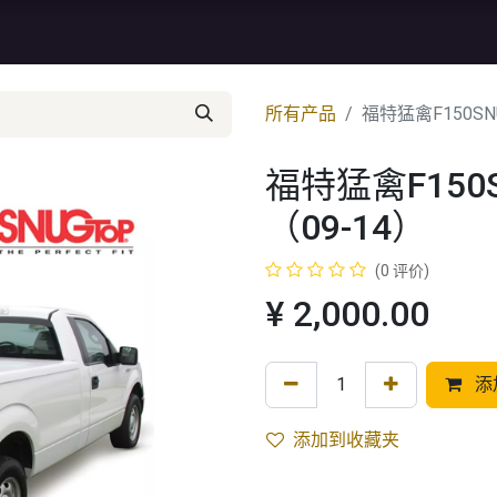
资讯
库存特价
售后服务
所有产品
福特猛禽F150SN
福特猛禽F150
（09-14）
(0 评价)
¥
2,000.00
添
添加到收藏夹