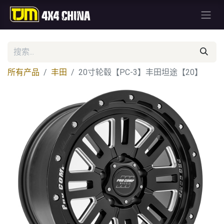
所有产品
丰田
20寸轮毂【PC-3】丰田坦途【20】