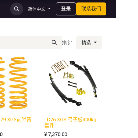
登录
联系我们
简体中文
精选
排序：
8/79 XGS前弹簧
LC76 XGS 弓子板300kg
套件
00
¥
7,370.00