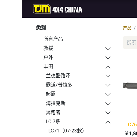
首页
商城
新品
类别
产品
所有产品
救援
户外
丰田
兰德酷路泽
霸道/普拉多
超霸
海拉克斯
奔跑者
LC 7系
LC7
LC71（07-23款）
¥
1,8