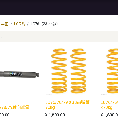
资讯
库存特价
售后服务
丰田
LC 7系
LC76（23-on款）
LC76/78/79 XGS前弹簧
LC76/7
6/78/79转向减震
70kg+
<70kg
00.00
¥
1,800.00
¥
1,800.