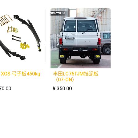
6 XGS 弓子板450kg
丰田LC76TJM挡泥板
（07-ON）
70.00
¥
350.00