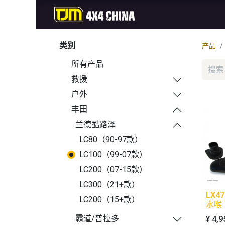
首页
商城
新品
类别
产品
所有产品
救援
户外
丰田
兰德酷路泽
LC80（90-97款）
LC100（99-07款）
LC200（07-15款）
LC300（21+款）
LX47
LC200（15+款）
水喉
霸道/普拉多
¥
4,9