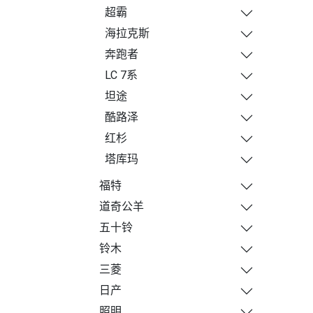
超霸
海拉克斯
奔跑者
LC 7系
坦途
酷路泽
红杉
塔库玛
福特
道奇公羊
五十铃
铃木
三菱
日产
照明