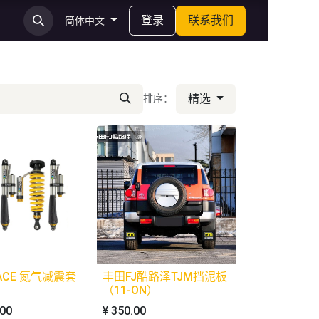
登录
联系我们
简体中文
精选
排序：
PACE 氮气减震套
丰田FJ酷路泽TJM挡泥板
（11-ON）
.00
¥
350.00