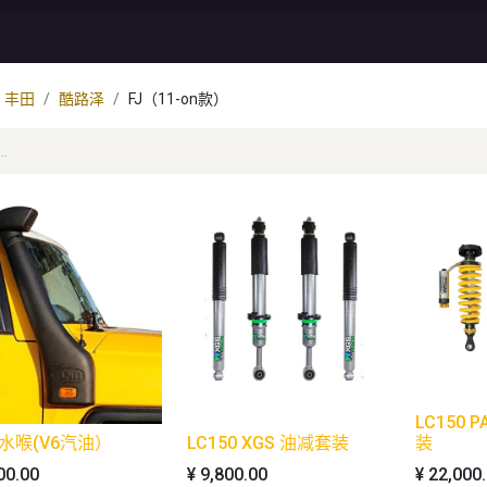
资讯
库存特价
售后服务
丰田
酷路泽
FJ（11-on款）
LC150 
涉水喉(V6汽油）
LC150 XGS 油减套装
装
00.00
¥
9,800.00
¥
22,000