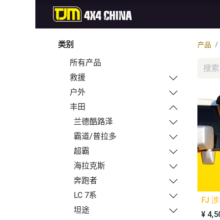
首页
商城
新品
类别
产品
所有产品
救援
户外
丰田
兰德酷路泽
霸道/普拉多
超霸
海拉克斯
奔跑者
LC 7系
FJ 
坦途
¥
4,5