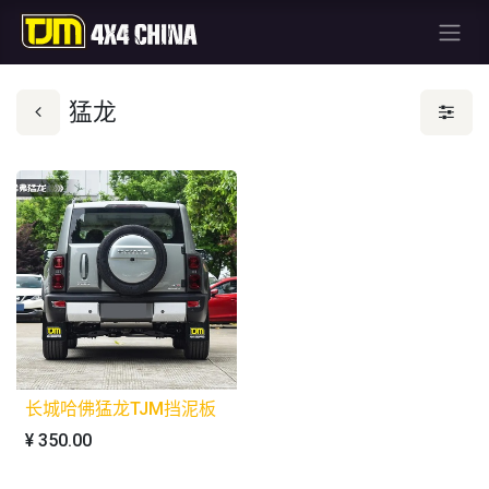
猛龙
长城哈佛猛龙TJM挡泥板
¥
350.00