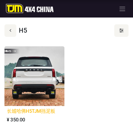
H5
长城哈佛H5TJM挡泥板
¥
350.00