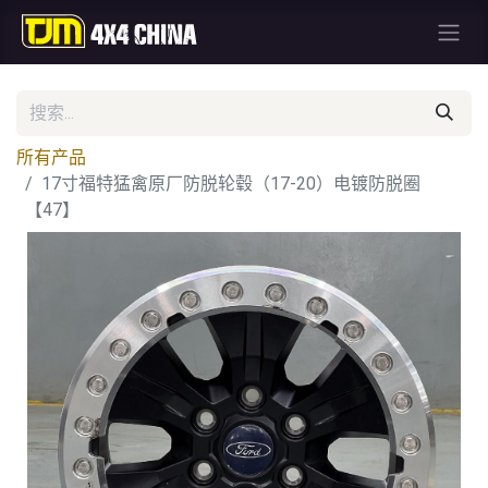
所有产品
17寸福特猛禽原厂防脱轮毂（17-20）电镀防脱圈
【47】