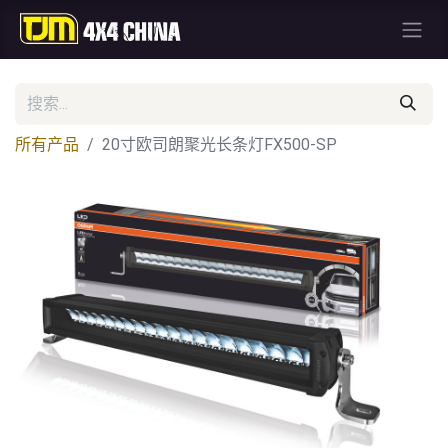
所有产品
20寸欧司朗聚光长条灯FX500-SP