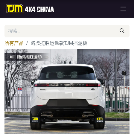
所有产品
路虎揽胜运动款TJM挡泥板