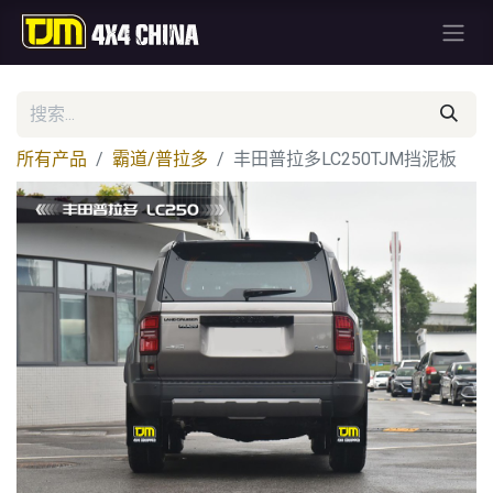
所有产品
霸道/普拉多
丰田普拉多LC250TJM挡泥板