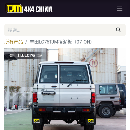
所有产品
丰田LC76TJM挡泥板（07-ON）